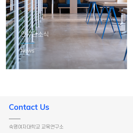
연구단소식
연구단소식
News
News
Contact Us
숙명여자대학교 교육연구소