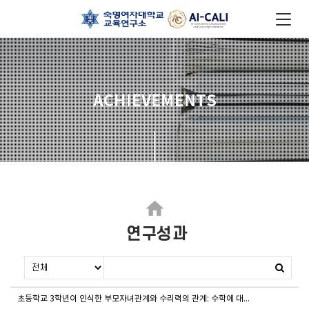
ACHIEVEMENTS
home
연구성과
초등학교 3학년이 인식한 부모자녀관계와 수리력의 관계: 수학에 대한 태도의 매개효과 검증(신윤선, 박소영)