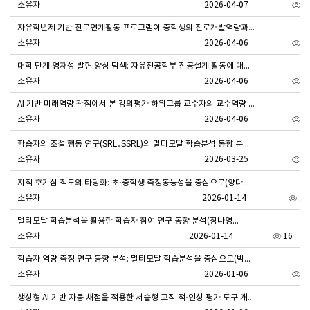
소유자
2026-04-07
1
자유학년제 기반 진로연계활동 프로그램이 중학생의 진로개발역량과 학습동기에 미치는 효과(박현희, 박소영)
소유자
2026-04-06
1
대학 단계 영재성 발현 양상 탐색: 자유전공학부 전공설계 활동에 대한 AI 기반 멀티모달 학습분석(박현희, 박소영)
소유자
2026-04-06
1
AI 기반 미래역량 관점에서 본 강의평가 하위그룹 교수자의 교수역량 진단과 맞춤형 교수지원 모형 개발(박현희, 박소영)
소유자
2026-04-06
1
학습자의 조절 행동 연구(SRL․SSRL)의 멀티모달 학습분석 동향 분석: 데이터 수집-처리-분석-활용 관점을 중심으로(이성혜, 박소영)
소유자
2026-03-25
1
지적 호기심 척도의 타당화: 초·중학생 측정동등성을 중심으로(양다형, 이성혜, 함은혜)
소유자
2026-01-14
18
멀티모달 학습분석을 활용한 학습자 참여 연구 동향 분석(장나영, 이성혜, 박소영)
소유자
2026-01-14
16
학습자 역량 측정 연구 동향 분석: 멀티모달 학습분석을 중심으로(박소영, 이성혜, 장나영)
소유자
2026-01-06
1
생성형 AI 기반 자동 채점을 적용한 서술형 교직 적·인성 평가 도구 개발(최인희, 박소영, 이유경)